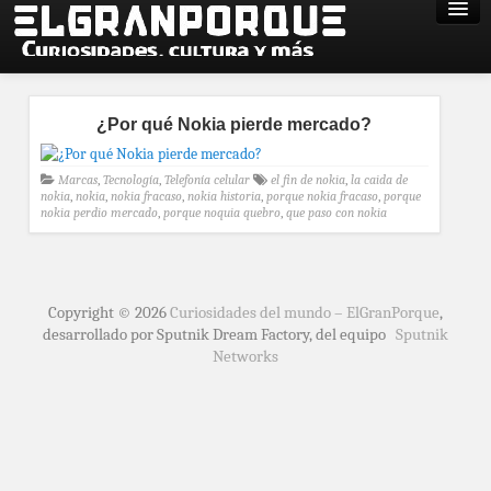
¿Por qué Nokia pierde mercado?
Marcas
,
Tecnología
,
Telefonía celular
el fin de nokia
,
la caida de
nokia
,
nokia
,
nokia fracaso
,
nokia historia
,
porque nokia fracaso
,
porque
nokia perdio mercado
,
porque noquia quebro
,
que paso con nokia
Copyright © 2026
Curiosidades del mundo – ElGranPorque
,
desarrollado por Sputnik Dream Factory, del equipo
Sputnik
Networks