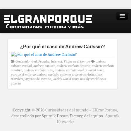
¿Por qué el caso de Andrew Carlssin?
Contenido viral
,
Fraudes
,
Internet
,
Viajes en el tiempo
andrew
calrssin verdad
,
andrew carlssin
,
andrew carlssin historia
,
andrew carlssin
mentira
,
andrew carlssin mito
,
andrew carlssin weekly world news
,
porque el mito de andrew carlssin
,
quien es andrew carlssin
,
time
travelers
,
viajeros del tiempo
,
weekly world news
,
weekly world news
galeria
Copyright © 2026
Curiosidades del mundo – ElGranPorque
,
desarrollado por Sputnik Dream Factory, del equipo
Sputnik
Networks