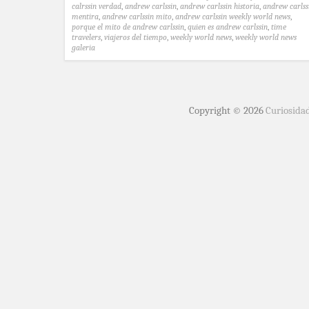
calrssin verdad
,
andrew carlssin
,
andrew carlssin historia
,
andrew carlss
mentira
,
andrew carlssin mito
,
andrew carlssin weekly world news
,
porque el mito de andrew carlssin
,
quien es andrew carlssin
,
time
travelers
,
viajeros del tiempo
,
weekly world news
,
weekly world news
galeria
Copyright © 2026
Curiosida