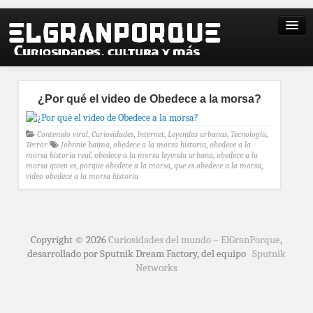
¿Por qué el video de Obedece a la morsa?
Contenido viral
,
Curiosidades
,
Internet
,
Leyendas urbanas
,
Tecnología
,
Terror
Johnnie baima
,
obedece a la morsa historia
,
obedece a la
morsa historia real
,
obedece a la morsa leyenda urbana
,
obedece a la
morsa quien es
,
porque obedece a la morsa
,
que es obedece a la morsa
,
video obedece a la morsa historia
Copyright © 2026
Curiosidades del mundo – ElGranPorque
,
desarrollado por Sputnik Dream Factory, del equipo
Sputnik
Networks