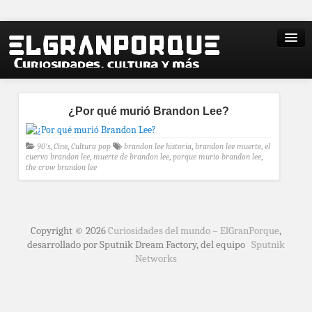
¿Por qué murió Brandon Lee?
90's
,
Cine
,
Cultura pop
brandon lee historia
,
brandon lee muerte
,
el
cuervo brandon lee
,
muerte de brandon lee
,
porque murio brandon lee
,
the crow brandon lee
Copyright © 2026
Curiosidades del mundo – ElGranPorque
,
desarrollado por Sputnik Dream Factory, del equipo
Sputnik
Networks