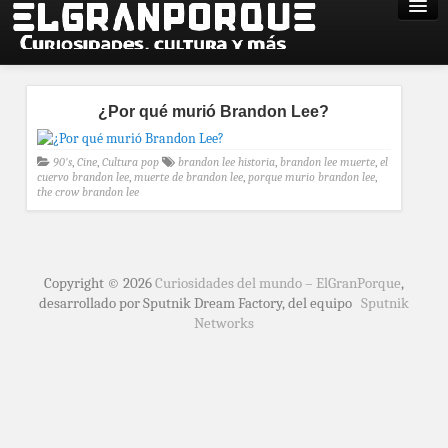
¿Por qué murió Brandon Lee?
90's
,
Cine
,
Cultura pop
brandon lee historia
,
brandon lee muerte
,
el
cuervo brandon lee
,
muerte de brandon lee
,
porque murio brandon lee
,
the crow brandon lee
Copyright © 2026
Curiosidades del mundo – ElGranPorque
,
desarrollado por Sputnik Dream Factory, del equipo
Sputnik
Networks