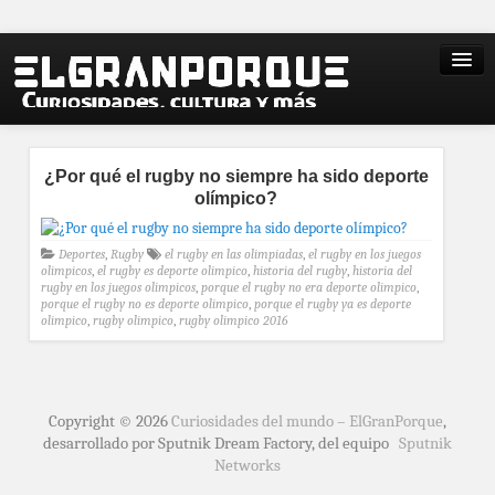
¿Por qué el rugby no siempre ha sido deporte
olímpico?
Deportes
,
Rugby
el rugby en las olimpiadas
,
el rugby en los juegos
olimpicos
,
el rugby es deporte olimpico
,
historia del rugby
,
historia del
rugby en los juegos olimpicos
,
porque el rugby no era deporte olimpico
,
porque el rugby no es deporte olimpico
,
porque el rugby ya es deporte
olimpico
,
rugby olimpico
,
rugby olimpico 2016
Copyright © 2026
Curiosidades del mundo – ElGranPorque
,
desarrollado por Sputnik Dream Factory, del equipo
Sputnik
Networks