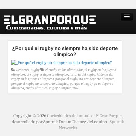
¿Por qué el rugby no siempre ha sido deporte
olímpico?
Deportes
,
Rugby
el rugby en las olimpiadas
,
el rugby en los juegos
olimpicos
,
el rugby es deporte olimpico
,
historia del rugby
,
historia del
rugby en los juegos olimpicos
,
porque el rugby no era deporte olimpico
,
porque el rugby no es deporte olimpico
,
porque el rugby ya es deporte
olimpico
,
rugby olimpico
,
rugby olimpico 2016
Copyright © 2026
Curiosidades del mundo – ElGranPorque
,
desarrollado por Sputnik Dream Factory, del equipo
Sputnik
Networks