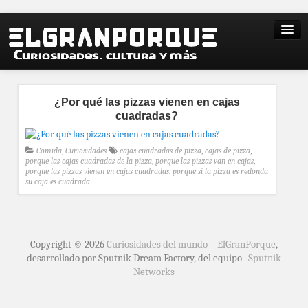
¿Por qué las pizzas vienen en cajas
cuadradas?
Comida
,
Curiosidades
cajas cuadradas de pizza
,
cajas de pizza
,
porque las cajas cuadradas de la pizza
,
porque las pizzas van en cajas
,
porque las pizzas vienen en cajas cuadradas
,
porque si la pizza es redonda
su caja es cuadrada
Copyright © 2026
Curiosidades del mundo – ElGranPorque
,
desarrollado por Sputnik Dream Factory, del equipo
Sputnik
Networks