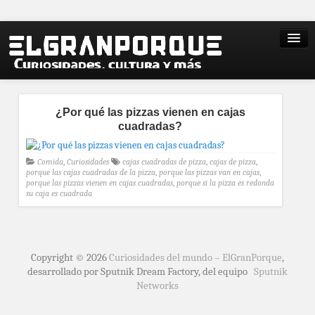
¿Por qué las pizzas vienen en cajas
cuadradas?
Comida
,
Curiosidades
cajas cuadradas de pizza
,
cajas de pizza
,
porque las cajas cuadradas de la pizza
,
porque las pizzas van en cajas
,
porque las pizzas vienen en cajas cuadradas
,
porque si la pizza es redonda
su caja es cuadrada
Copyright © 2026
Curiosidades del mundo – ElGranPorque
,
desarrollado por Sputnik Dream Factory, del equipo
Sputnik
Networks