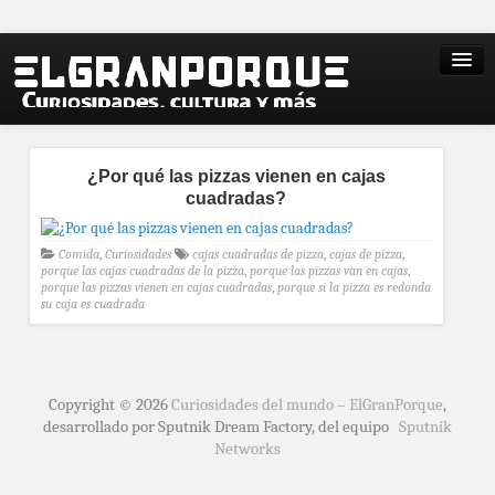
¿Por qué las pizzas vienen en cajas
cuadradas?
Comida
,
Curiosidades
cajas cuadradas de pizza
,
cajas de pizza
,
porque las cajas cuadradas de la pizza
,
porque las pizzas van en cajas
,
porque las pizzas vienen en cajas cuadradas
,
porque si la pizza es redonda
su caja es cuadrada
Copyright © 2026
Curiosidades del mundo – ElGranPorque
,
desarrollado por Sputnik Dream Factory, del equipo
Sputnik
Networks