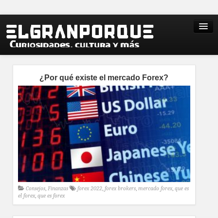
¿Por qué existe el mercado Forex?
Consejos
,
Finanzas
forex 2022
,
forex brokers
,
mercado forex
,
que es
el forex
,
que es forex