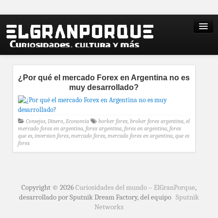
¿Por qué el mercado Forex en Argentina no es
muy desarrollado?
Consejos
,
Dinero
,
Economía
borker forex
,
broker forex argentina
,
el
mercado forex en argentina
,
forex argentina
,
forex en argentina
,
forex
que es
,
inversion forex
,
mercado forex
,
mercado forex en argentina
,
que es
forex
Copyright © 2026
Curiosidades del mundo – ElGranPorque
,
desarrollado por Sputnik Dream Factory, del equipo
Sputnik
Networks