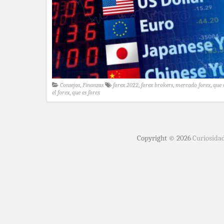
Consejos
,
Finanzas
forex 2022
,
forex brokers
,
mercado forex
,
que 
el forex
,
que es forex
Copyright © 2026
Curiosida