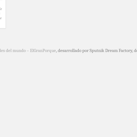
de
a
de
des del mundo – ElGranPorque
, desarrollado por Sputnik Dream Factory, 