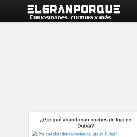
¿Por qué abandonan coches de lujo en
Dubái?