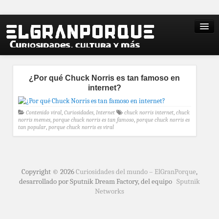
¿Por qué Chuck Norris es tan famoso en
internet?
Contenido viral
,
Curiosidades
,
Internet
chuck norris internet
,
chuck
norris memes
,
porque chuck norris es tan famoso
,
porque chuck norris es
tan popular
,
porque chuck norris es viral
Copyright © 2026
Curiosidades del mundo – ElGranPorque
,
desarrollado por Sputnik Dream Factory, del equipo
Sputnik
Networks