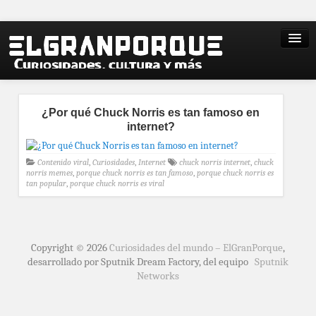
¿Por qué Chuck Norris es tan famoso en
internet?
Contenido viral
,
Curiosidades
,
Internet
chuck norris internet
,
chuck
norris memes
,
porque chuck norris es tan famoso
,
porque chuck norris es
tan popular
,
porque chuck norris es viral
Copyright © 2026
Curiosidades del mundo – ElGranPorque
,
desarrollado por Sputnik Dream Factory, del equipo
Sputnik
Networks