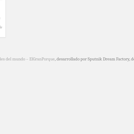
s
de
des del mundo – ElGranPorque
, desarrollado por Sputnik Dream Factory, 