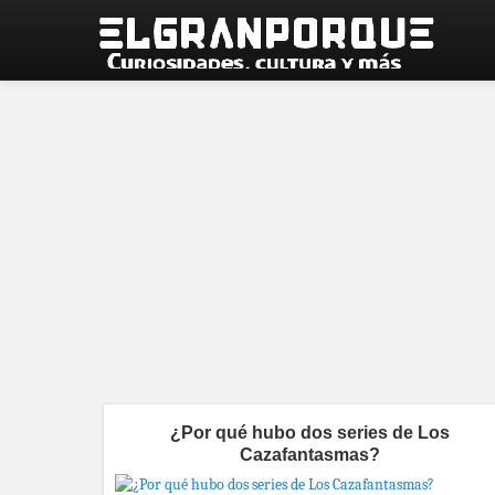
¿Por qué hubo dos series de Los
Cazafantasmas?