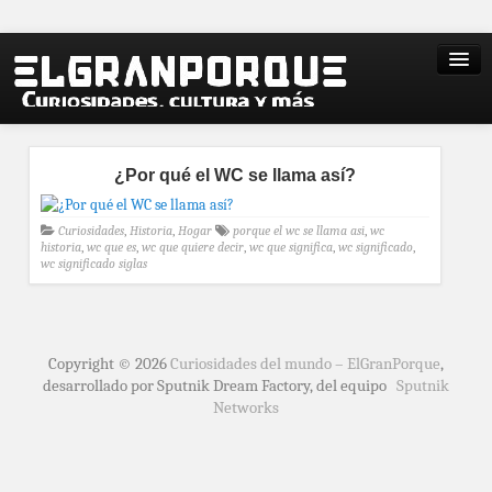
¿Por qué el WC se llama así?
Curiosidades
,
Historia
,
Hogar
porque el wc se llama asi
,
wc
historia
,
wc que es
,
wc que quiere decir
,
wc que significa
,
wc significado
,
wc significado siglas
Copyright © 2026
Curiosidades del mundo – ElGranPorque
,
desarrollado por Sputnik Dream Factory, del equipo
Sputnik
Networks