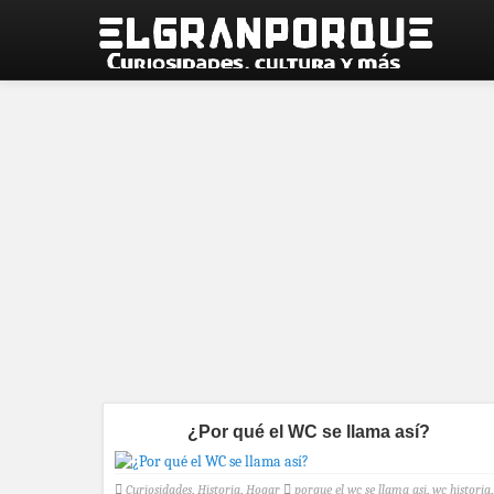
¿Por qué el WC se llama así?
Curiosidades
,
Historia
,
Hogar
porque el wc se llama asi
,
wc historia
,