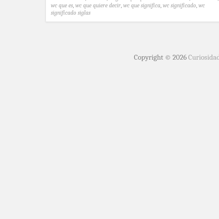
wc que es
,
wc que quiere decir
,
wc que significa
,
wc significado
,
wc
significado siglas
Copyright © 2026
Curiosida