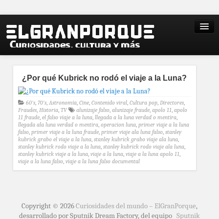
¿Por qué Kubrick no rodó el viaje a la Luna?
60's
,
70's
,
Astronomía
,
Cine
,
Contenido viral
,
Cultura pop
,
Directores
,
Fraudes
,
Historia
,
TV
alunizaje falso
,
alunizaje fraude
,
apolo 11
,
apolo
11 fraude
,
el falso viaje a la luna
,
llegada a la luna verdad o mentira
,
llegada ala luna verdad o mentira
,
operacion luna
,
primer viaje a la luna
falso
,
primer viaje a la luna fraude
,
primer viaje ala luna falso
,
stanley
kubrick grabo el viaje a la luna
,
stanley kubrick grabo viaje ala luna
,
stanley kubrick rodo viaje a la luna
,
stanley kubrick rodo viaje ala luna
,
stanley kubrick viaje a la luna
,
viaje a la luna
,
viaje a la luna apolo 11
,
viaje a la luna falso
,
viaje a la luna falso documental
Copyright © 2026
Curiosidades del mundo – ElGranPorque
,
desarrollado por Sputnik Dream Factory, del equipo
Sputnik