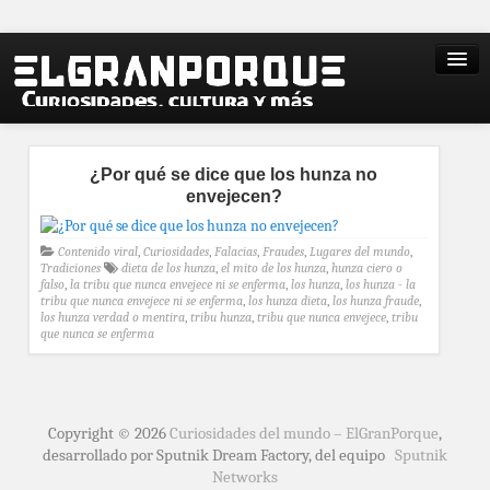
¿Por qué se dice que los hunza no
envejecen?
Contenido viral
,
Curiosidades
,
Falacias
,
Fraudes
,
Lugares del mundo
,
Tradiciones
dieta de los hunza
,
el mito de los hunza
,
hunza ciero o
falso
,
la tribu que nunca envejece ni se enferma
,
los hunza
,
los hunza - la
tribu que nunca envejece ni se enferma
,
los hunza dieta
,
los hunza fraude
,
los hunza verdad o mentira
,
tribu hunza
,
tribu que nunca envejece
,
tribu
que nunca se enferma
Copyright © 2026
Curiosidades del mundo – ElGranPorque
,
desarrollado por Sputnik Dream Factory, del equipo
Sputnik
Networks