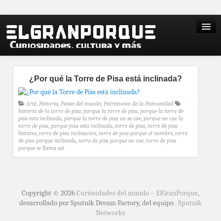
¿Por qué la Torre de Pisa está inclinada?
Arte
,
Historia
,
Países del mundo
,
Patrimonio de la Humanidad
historia de la torre de pisa
,
porque la torre de pisa
,
porque la torre de
pisa esta inclinada
,
porque la torre de pisa no se cae
,
porque no cae la
torre de pisa
,
porque pisa esta inclinada
,
torre de pisa
,
torre de pisa
historia
,
torre de pisa inclinacion
,
torre de pisa porque el nombre
,
torre
de pisa porque inclinada
,
torre de pisa porque no cae
,
torre de pisa
porque se llama asi
Copyright © 2026
Curiosidades del mundo – ElGranPorque
,
desarrollado por Sputnik Dream Factory, del equipo
Sputnik
Networks