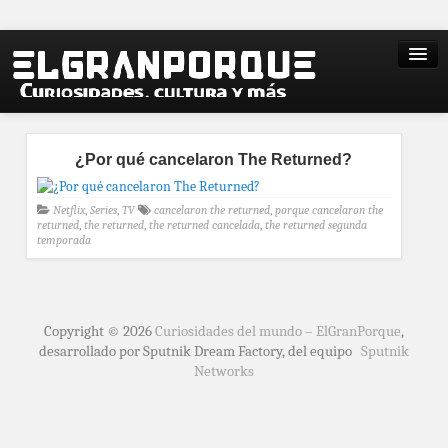
¿Por qué cancelaron The Returned?
Netflix
,
Series
,
TV
cancelaron the returned
,
porque cancelaron the
returned
,
the returned
,
the returned cancelada
,
the returned segunda
temporada
Copyright © 2026
Curiosidades del mundo – ElGranPorque
,
desarrollado por Sputnik Dream Factory, del equipo
Sputnik
Networks