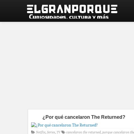
¿Por qué cancelaron The Returned?
Netflix
,
Series
,
TV
cancelaron the returned
,
porque cancelaron th