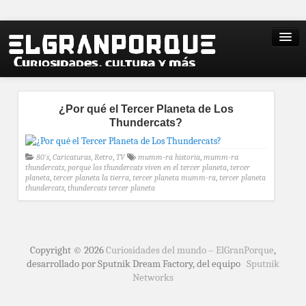
¿Por qué el Tercer Planeta de Los
Thundercats?
80's
,
Caricaturas
,
Retro
,
TV
mumm-ra historia
,
mumm-ra
thundercats
,
porque los thundercats viven en el tercer planeta
,
tercer
planeta
,
tercer planeta la tierra
,
tercer planeta mumm-ra
,
tercer planeta
thundercats
,
thundercats tercer planeta
Copyright © 2026
Curiosidades del mundo – ElGranPorque
,
desarrollado por Sputnik Dream Factory, del equipo
Sputnik
Networks