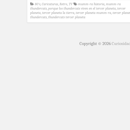
80's
,
Caricaturas
,
Retro
,
TV
mumm-ra historia
,
mumm-ra
thundercats
,
porque los thundercats viven en el tercer planeta
,
tercer
planeta
,
tercer planeta la tierra
,
tercer planeta mumm-ra
,
tercer plane
thundercats
,
thundercats tercer planeta
Copyright © 2026
Curiosida