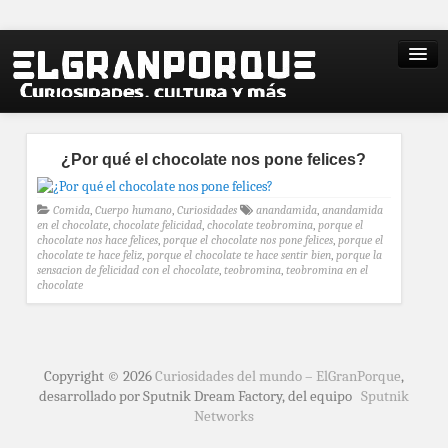
¿Por qué el chocolate nos pone felices?
Comida
,
Cuerpo humano
,
Curiosidades
anandamida
,
anandamida
en el chocolate
,
chocolate felicidad
,
chocolate teobromina
,
porque el
chocolate nos hace felices
,
porque el chocolate nos pone felices
,
porque el
chocolate te hace feliz
,
porque el chocolate te hace sentir bien
,
porque la
sensacion de felicidad con el chocolate
,
teobromina
,
teobromina en el
chocolate
Copyright © 2026
Curiosidades del mundo – ElGranPorque
,
desarrollado por Sputnik Dream Factory, del equipo
Sputnik
Networks