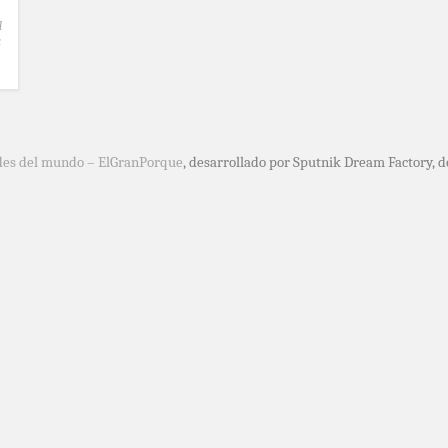
l
a
des del mundo – ElGranPorque
, desarrollado por Sputnik Dream Factory, 