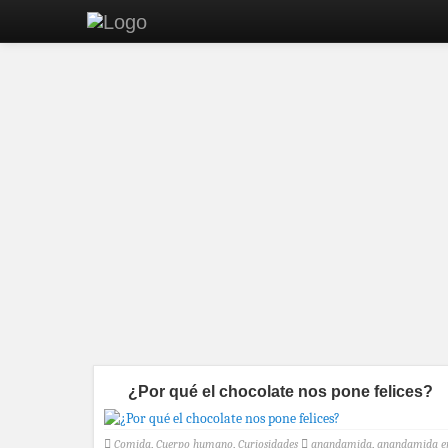
¿Por qué el chocolate nos pone felices?
Comida
,
Cuerpo humano
,
Curiosidades
anandamida
,
anandamida e