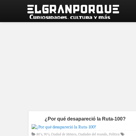
¿Por qué desapareció la Ruta-100?
80's
,
90's
,
Ciudad de México
,
Ciudades del mundo
,
Política