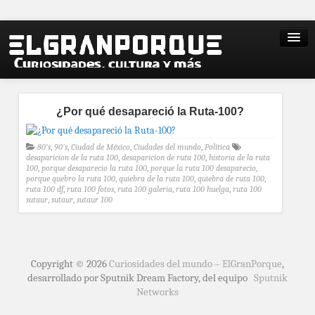
¿Por qué desapareció la Ruta-100?
80's
,
90's
,
Ciudad de México
,
Ciudades del mundo
,
Política
desaparicion de la ruta 100
,
desaparicion de ruta 100
,
historia de la ruta
100
,
porque desaparecio la ruta 100
,
porque la ruta 100 desaparecio
,
porque quebro la ruta 100
,
quiebra de la ruta 100
,
quiebra de ruta 100
,
ruta 100 df
,
ruta 100 fotos
,
ruta 100 galeria
,
ruta 100 huelga
,
ruta 100
sutaur
,
sutaur
,
sutaur 100
Copyright © 2026
Curiosidades del mundo – ElGranPorque
,
desarrollado por Sputnik Dream Factory, del equipo
Sputnik
Networks