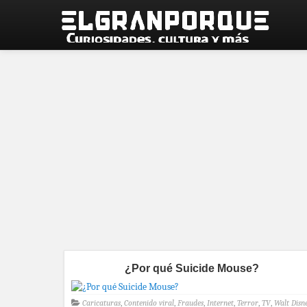
¿Por qué Suicide Mouse?
Caricaturas
,
Contenido viral
,
Fraudes
,
Internet
,
Terror
,
TV
,
Walt Disn