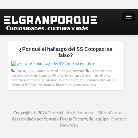
¿Por qué el hallazgo del SS Cotopaxi es
falso?
Barcos
,
Cine
,
Contenido viral
,
Fraudes
,
Internet
barco 90 años
,
barco encontrado luego de 90 años
,
barco encontrado tras 90 años
,
historia ss cotopaxi
,
ss cotopaxi
,
ss cotopaxi falso
,
ss cotopaxi fraude
,
ss
cotopaxi hallazgo
,
ss cotopaxi historia
,
ss cotopaxi noticia
Copyright © 2026
Curiosidades del mundo – ElGranPorque
,
desarrollado por Sputnik Dream Factory, del equipo
Sputnik
Networks