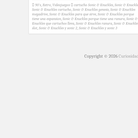
90's
,
Retro
,
Videojuegos
cartucho Sonic & Knuckles
,
Sonic & Knuckle
Sonic & Knuckles cartucho
,
Sonic & Knuckles genesis
,
Sonic & Knuckles
megadrive
,
Sonic & Knuckles para que sirve
,
Sonic & Knuckles porque
tiene una expansion
,
Sonic & Knuckles porque tiene una ranura
,
Sonic &
Knuckles que cartuchos lleva
,
Sonic & Knuckles ranura
,
Sonic & Knuckle
slot
,
Sonic & Knuckles y sonic 2
,
Sonic & Knuckles y sonic 3
Copyright © 2026
Curiosida