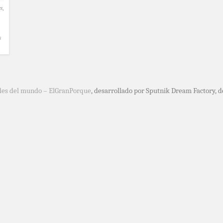
s
,
s
des del mundo – ElGranPorque
, desarrollado por Sputnik Dream Factory, 