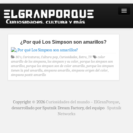
¿Por qué Los Simpson son amarillos?
80's
,
Caricaturas
,
Cultura pop
,
Curiosidades
,
Retro
,
TV
color
amarillo de los simpsons
,
los simpson y su color
,
porque los simpson son
amarillos
,
porque los simpson son de color amarillo
,
porque los simpson
tienen la piel amarilla
,
simpsons amarillo
,
simpsons origen del color
,
simpsons postit amarillo
Copyright © 2026
Curiosidades del mundo – ElGranPorque
,
desarrollado por Sputnik Dream Factory, del equipo
Sputnik
Networks