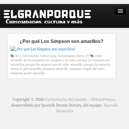
¿Por qué Los Simpson son amarillos?
80's
,
Caricaturas
,
Cultura pop
,
Curiosidades
,
Retro
,
TV
color
amarillo de los simpsons
,
los simpson y su color
,
porque los simpson son
amarillos
,
porque los simpson son de color amarillo
,
porque los simpson
tienen la piel amarilla
,
simpsons amarillo
,
simpsons origen del color
,
simpsons postit amarillo
Copyright © 2026
Curiosidades del mundo – ElGranPorque
,
desarrollado por Sputnik Dream Factory, del equipo
Sputnik
Networks