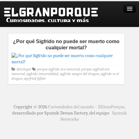
¿Por qué Sigfrido no puede ser muerto como
cualquier mortal?
Mitología
porque sigfrido era inmortal
,
porque sigfried era
inmortal
,
sigfrido inmortalidad
,
sigfrido sangre del dragon
,
sigfrido vs el
dragon
,
sigrfried fafner
Copyright © 2026
Curiosidades del mundo – ElGranPorque
,
desarrollado por Sputnik Dream Factory, del equipo
Sputnik
Networks