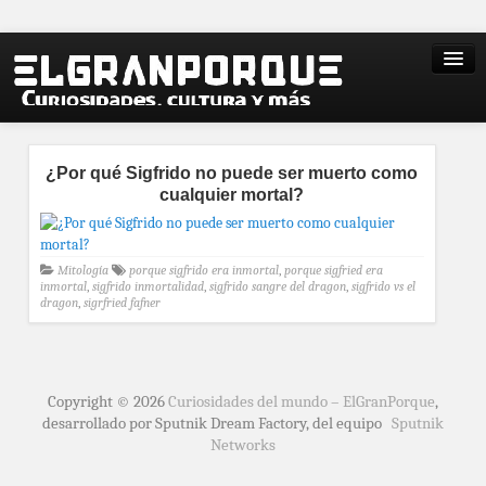
¿Por qué Sigfrido no puede ser muerto como
cualquier mortal?
Mitología
porque sigfrido era inmortal
,
porque sigfried era
inmortal
,
sigfrido inmortalidad
,
sigfrido sangre del dragon
,
sigfrido vs el
dragon
,
sigrfried fafner
Copyright © 2026
Curiosidades del mundo – ElGranPorque
,
desarrollado por Sputnik Dream Factory, del equipo
Sputnik
Networks