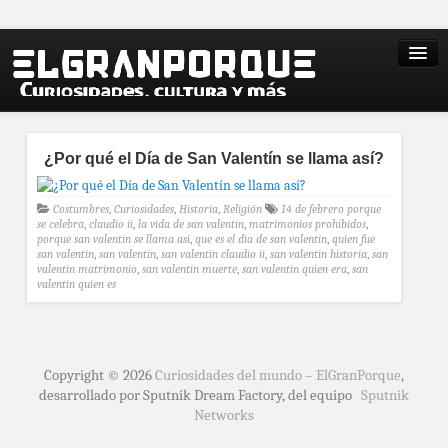
¿Por qué el Día de San Valentín se llama así?
Costumbres
,
Curiosidades
,
Historia
,
Religión
14 de febrero porque
se celebra
,
claudio ii
,
la vida de san valentin
,
matrimonios prohibidos
,
porque san valentin se llama asi
,
que es el dia de san valentin
,
quien fue
san valentin
,
san valentin
,
san valentin claudio ii
,
san valentin historia
,
san
valentin matrimonio
,
san valentin muerte
,
san valentin quien era
,
san
valentin quien es
Copyright © 2026
Curiosidades del mundo – ElGranPorque
,
desarrollado por Sputnik Dream Factory, del equipo
Sputnik
Networks