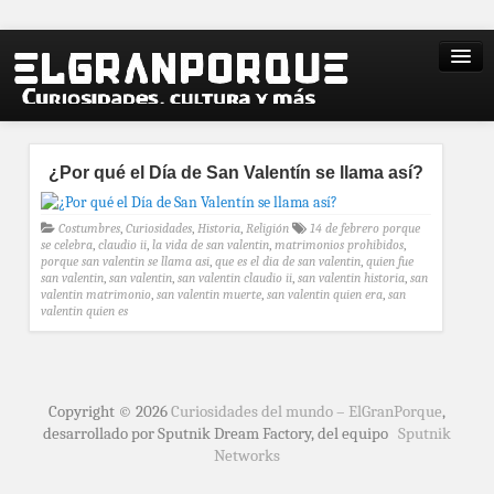
¿Por qué el Día de San Valentín se llama así?
Costumbres
,
Curiosidades
,
Historia
,
Religión
14 de febrero porque
se celebra
,
claudio ii
,
la vida de san valentin
,
matrimonios prohibidos
,
porque san valentin se llama asi
,
que es el dia de san valentin
,
quien fue
san valentin
,
san valentin
,
san valentin claudio ii
,
san valentin historia
,
san
valentin matrimonio
,
san valentin muerte
,
san valentin quien era
,
san
valentin quien es
Copyright © 2026
Curiosidades del mundo – ElGranPorque
,
desarrollado por Sputnik Dream Factory, del equipo
Sputnik
Networks