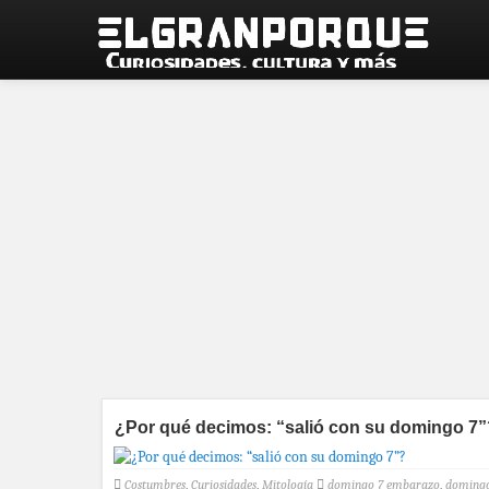
¿Por qué decimos: “salió con su domingo 7”
Costumbres
,
Curiosidades
,
Mitología
domingo 7 embarazo
,
doming