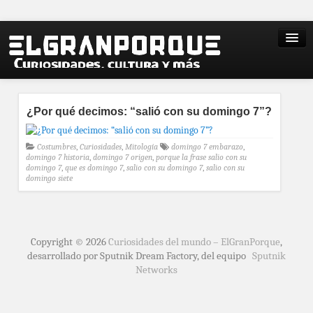
¿Por qué decimos: “salió con su domingo 7”?
Costumbres
,
Curiosidades
,
Mitología
domingo 7 embarazo
,
domingo 7 historia
,
domingo 7 origen
,
porque la frase salio con su
domingo 7
,
que es domingo 7
,
salio con su domingo 7
,
salio con su
domingo siete
Copyright © 2026
Curiosidades del mundo – ElGranPorque
,
desarrollado por Sputnik Dream Factory, del equipo
Sputnik
Networks