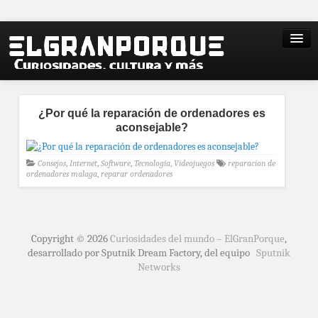
¿Por qué la reparación de ordenadores es
aconsejable?
Consejos
,
Internet
,
Software
,
Tecnología
,
Videojuegos
reparacion de
ordenadores malaga
,
reparar ordenadores
Copyright © 2026
Curiosidades del mundo – ElGranPorque
,
desarrollado por Sputnik Dream Factory, del equipo
Sputnik
Networks