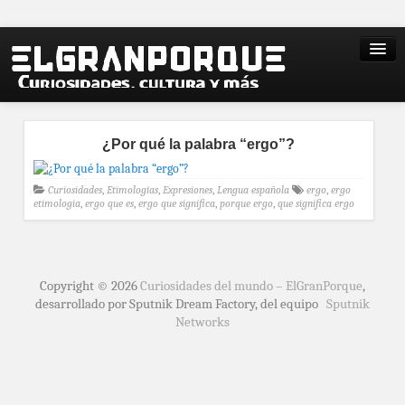
¿Por qué la palabra “ergo”?
Curiosidades
,
Etimologías
,
Expresiones
,
Lengua española
ergo
,
ergo
etimologia
,
ergo que es
,
ergo que significa
,
porque ergo
,
que significa ergo
Copyright © 2026
Curiosidades del mundo – ElGranPorque
,
desarrollado por Sputnik Dream Factory, del equipo
Sputnik
Networks