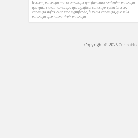
historia
,
conasupo que es
,
conasupo que funciones realizaba
,
conasupo
que quiere decir
,
conasupo que significa
,
conasupo quien la creo
,
conasupo siglas
,
conasupo significado
,
historia conasupo
,
que es la
conasupo
,
que quiere decir conasupo
Copyright © 2026
Curiosida