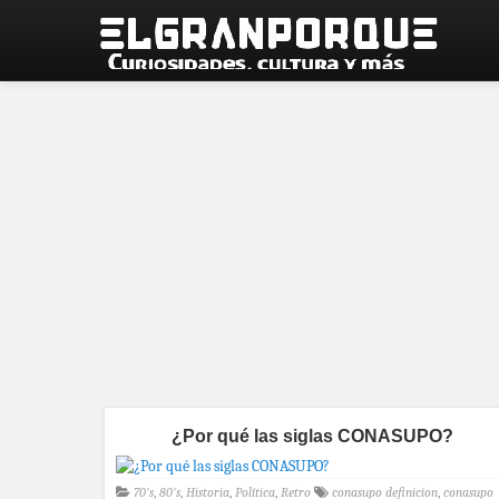
¿Por qué las siglas CONASUPO?
70's
,
80's
,
Historia
,
Política
,
Retro
conasupo definicion
,
conasupo