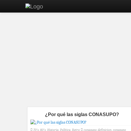
¿Por qué las siglas CONASUPO?
70's
,
80's
,
Historia
,
Política
,
Retro
conasupo definicion
,
conasupo