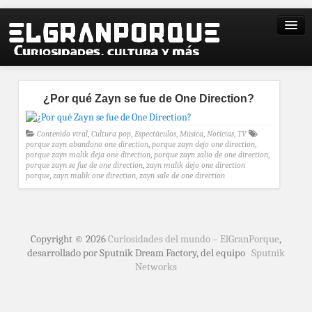
¿Por qué Zayn se fue de One Direction?
Contenido viral
,
Cultura pop
,
Espectáculos
,
Música
,
Noticias
,
TV
porque zayn abandono one direction
,
porque zayn dejo one direction
,
porque zayn malik deja one direction
,
porque zayn salio de one direction
,
porque zayn se fue de one direction
,
zayn malik dejo one direction
porque
,
zayn malik one direction
,
zayn sale de one direction
Copyright © 2026
Curiosidades del mundo – ElGranPorque
,
desarrollado por Sputnik Dream Factory, del equipo
Sputnik
Networks