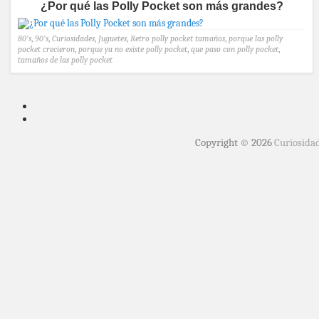
¿Por qué las Polly Pocket son más grandes?
80's
,
90's
,
Curiosidades
,
Juguetes
,
Retro
polly pocket tamaños
,
porque las polly
pocket crecieron
,
porque ya no existe polly pocket
,
que paso con polly pocket
,
tamaños de las polly pocket
Copyright © 2026
Curiosida